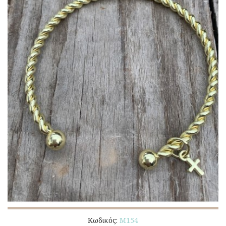
Κωδικός:
Μ154