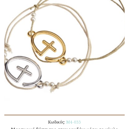
Κωδικός:
Μ4-033