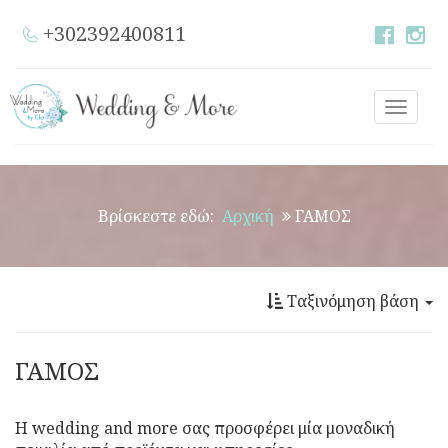
+302392400811
Toggle
naviga
Βρίσκεστε εδώ:
Αρχική
ΓΑΜΟΣ
Ταξινόμηση βάση
ΓΑΜΟΣ
Η wedding and more σας προσφέρει μία μοναδική