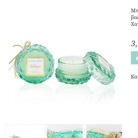
Μπ
βα
Χα
3
Κα