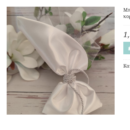
Μπ
κο
1
Κα