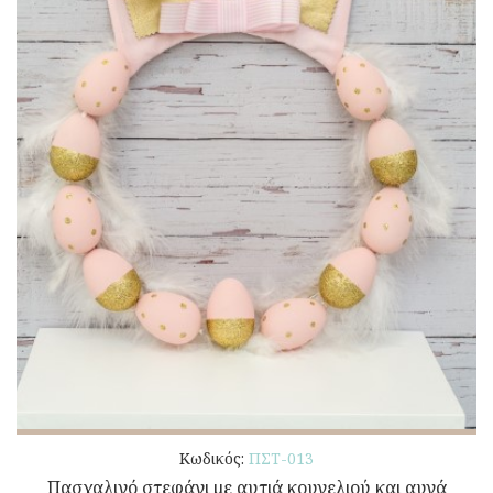
Κωδικός:
ΠΣΤ-013
Πασχαλινό στεφάνι με αυτιά κουνελιού και αυγά