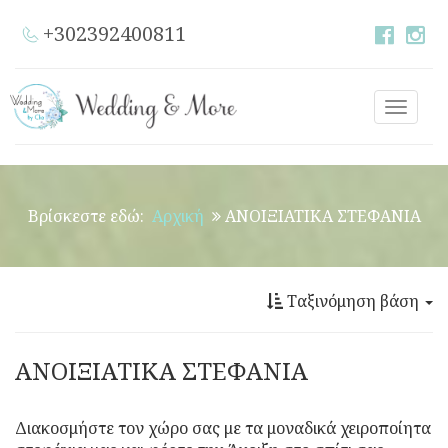
+302392400811
Toggle
naviga
Βρίσκεστε εδώ:
Αρχική
ΑΝΟΙΞΙΑΤΙΚΑ ΣΤΕΦΑΝΙΑ
Ταξινόμηση βάση
ΑΝΟΙΞΙΑΤΙΚΑ ΣΤΕΦΑΝΙΑ
Διακοσμήστε τον χώρο σας με τα μοναδικά χειροποίητα