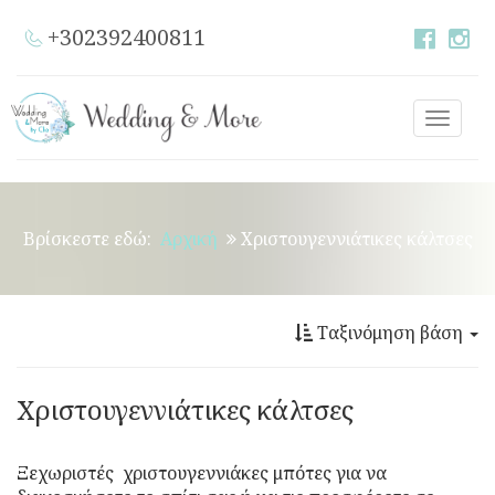
+302392400811
Toggle
naviga
Βρίσκεστε εδώ:
Αρχική
Χριστουγεννιάτικες κάλτσες
Ταξινόμηση βάση
Χριστουγεννιάτικες κάλτσες
Ξεχωριστές χριστουγεννιάκες μπότες για να