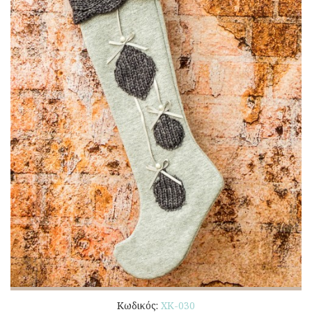
Κωδικός:
ΧΚ-030