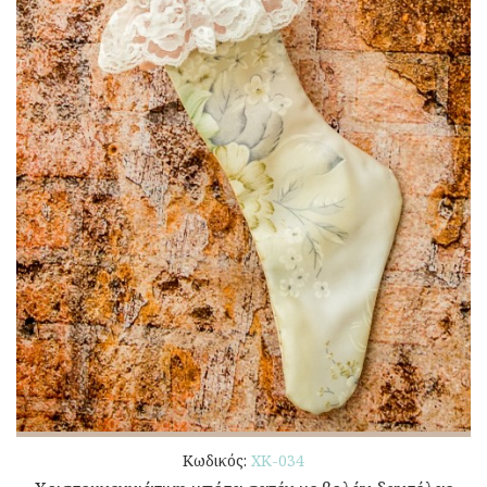
Κωδικός:
ΧΚ-034