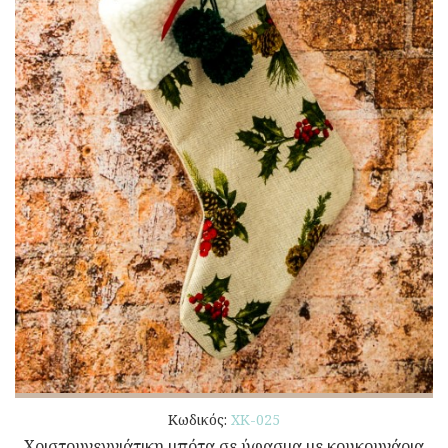
Κωδικός:
ΧΚ-025
Χριστουγεννιάτικη μπότα σε ύφασμα με κουκουνάρια