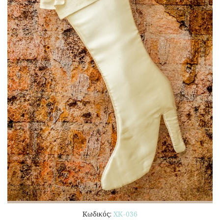
Κωδικός:
ΧΚ-036