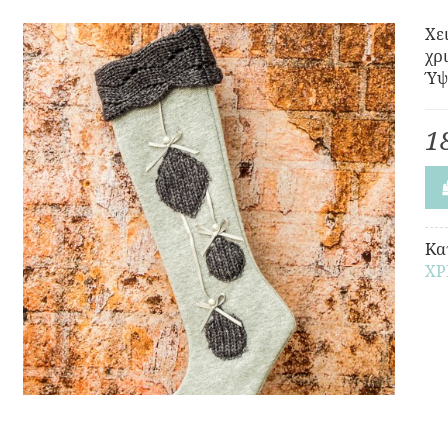
Χε
χρ
Ύψ
1
Κα
ΧΡ