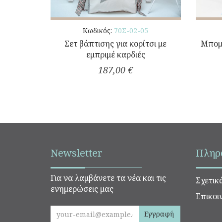
Κωδικός:
70Σ-02-05
Σετ βάπτισης για κορίτσι με
Μπομ
εμπριμέ καρδιές
187,00 €
Newsletter
Πληρ
Για να λαμβάνετε τα νέα και τις
Σχετικ
ενημερώσεις μας
Επικοι
Εγγραφή