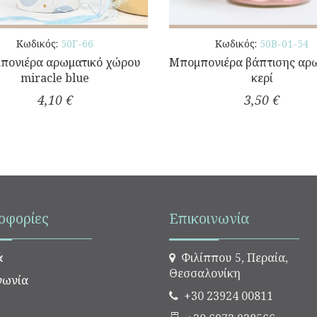
Κωδικός:
50Γ-66
Κωδικός:
50Β-01-54
πονιέρα αρωματικό χώρου
Μπομπονιέρα βάπτισης αρ
miracle blue
κερί
4,10 €
3,50 €
οφορίες
Επικοινωνία
ά
Φιλίππου 5, Περαία,
Θεσσαλονίκη
νωνία
+30 23924 00811