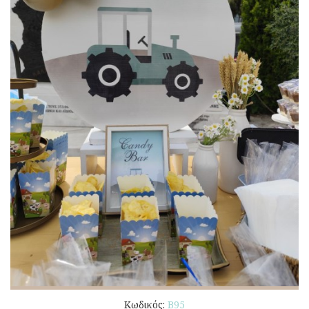
Κωδικός:
Β95