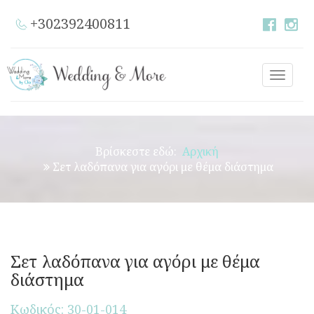
+302392400811
Toggle
naviga
Βρίσκεστε εδώ:
Αρχική
Σετ λαδόπανα για αγόρι με θέμα διάστημα
Σετ λαδόπανα για αγόρι με θέμα
διάστημα
Κωδικός: 30-01-014