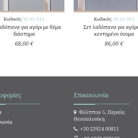
Κωδικός:
30-01-014
Κωδικός:
30-01-015
αδόπανα για αγόρι με θέμα
Σετ λαδόπανα για αγόρι
διάστημα
κεντημένο όνομα
68,00 €
86,00 €
οφορίες
Επικοινωνία
ά
Φιλίππου 5, Περαία,
Θεσσαλονίκη
νωνία
+30 23924 00811