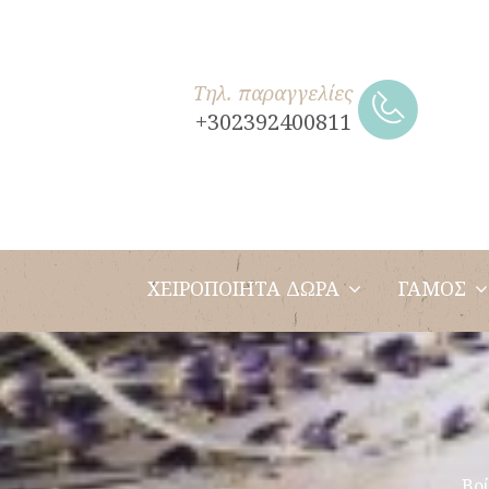
Τηλ. παραγγελίες
+302392400811
ΧΕΙΡΟΠΟΙΗΤΑ ΔΩΡΑ
ΓΑΜΟΣ
Βρί