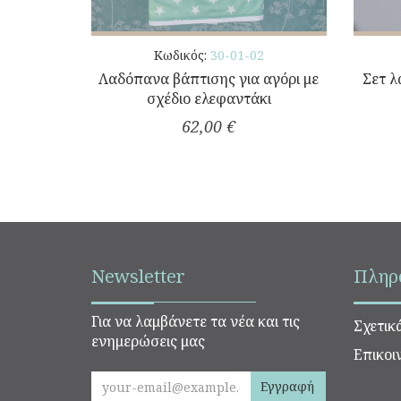
Κωδικός:
30-01-02
Λαδόπανα βάπτισης για αγόρι με
Σετ λ
σχέδιο ελεφαντάκι
62,00 €
Newsletter
Πληρ
Για να λαμβάνετε τα νέα και τις
Σχετικ
ενημερώσεις μας
Επικοι
Εγγραφή