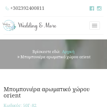
+302392400811
Toggle
naviga
Βρίσκεστε εδώ:
Αρχική
Μπομπονιέρα αρωματικό χώρου orient
Μπομπονιέρα αρωματικό χώρου
orient
Κωδικός: 50Γ-82