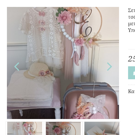
Σε
τσ
με
Υπ
2
Κα