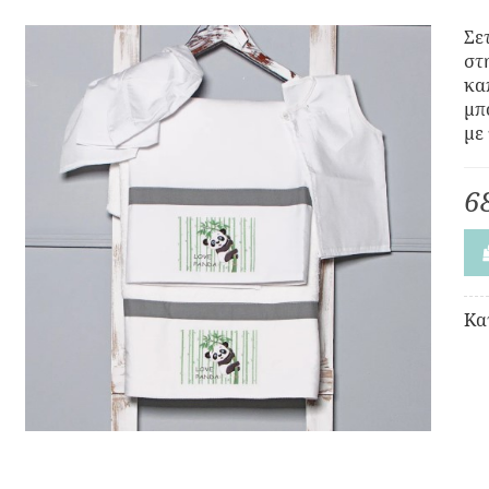
Σε
στ
κα
μπ
με
6
Κα